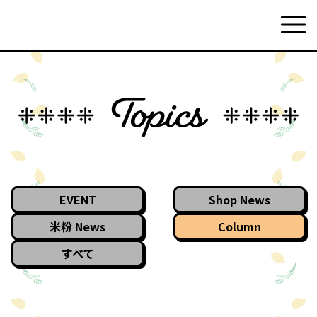
EVENT
Shop News
米粉 News
Column
すべて