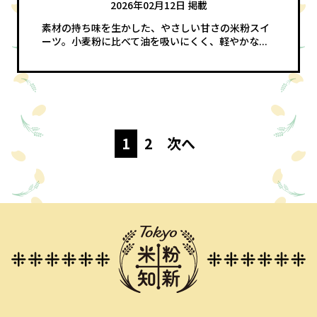
2026年02月12日 掲載
素材の持ち味を生かした、やさしい甘さの米粉スイ
ーツ。小麦粉に比べて油を吸いにくく、軽やかな...
投
1
2
次へ
稿
の
ペ
ー
ジ
送
り