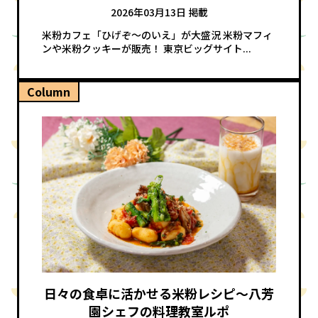
2026年03月13日 掲載
米粉カフェ「ひげぞ～のいえ」が大盛況 米粉マフィ
ンや米粉クッキーが販売！ 東京ビッグサイト...
Column
日々の食卓に活かせる米粉レシピ～八芳
園シェフの料理教室ルポ