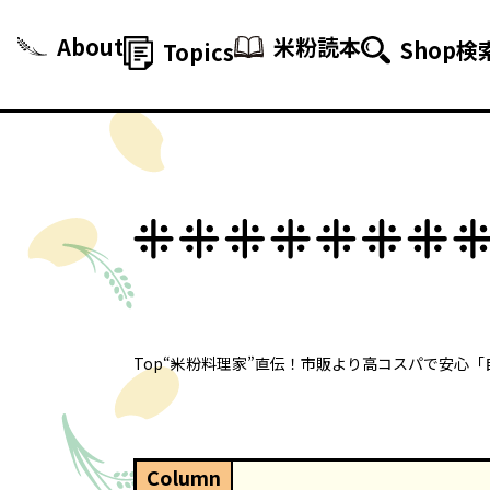
About
米粉読本
Shop検
Topics
Top
“米粉料理家”直伝！市販より高コスパで安心
Column