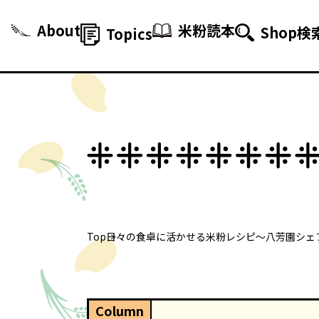
About
米粉読本
Shop検
Topics
Top
日々の食卓に活かせる米粉レシピ～八芳園シェ
Column