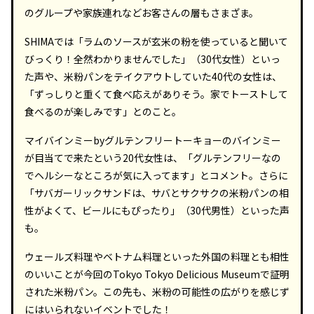
のグループや家族連れなどお客さんの層もさまざま。
SHIMAでは「ラムのソースが玄米の粉を使っていると聞いて
びっくり！全然わかりませんでした」（30代女性）といっ
た声や、米粉パンをテイクアウトしていた40代の女性は、
「ずっしりと重くて食べ応えがありそう。家でトーストして
食べるのが楽しみです」とのこと。
マイバインミーbyグルテンフリートーキョーのバインミー
が目当てで来たという20代女性は、「グルテンフリーなの
でヘルシーなところが気に入ってます」とコメント。さらに
「サバガーリックサンドは、サバとサクサクの米粉パンの相
性がよくて、ビールにもぴったり」（30代男性）といった声
も。
ウェールズ料理やベトナム料理といった外国の料理とも相性
のいいことが今回のTokyo Tokyo Delicious Museumで証明
された米粉パン。この先も、米粉の可能性の広がりを感じず
にはいられないイベントでした！