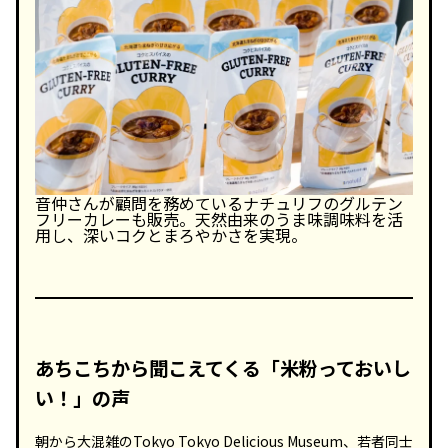
音仲さんが顧問を務めているナチュリフのグルテン
フリーカレーも販売。天然由来のうま味調味料を活
用し、深いコクとまろやかさを実現。
あ
ちこち
から聞こえてくる「米粉っておいし
い！」の声
朝から大混雑のTokyo Tokyo Delicious Museum、若者同士