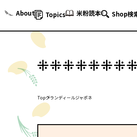
About
米粉読本
Shop検
Topics
Top
グランディールジャポネ